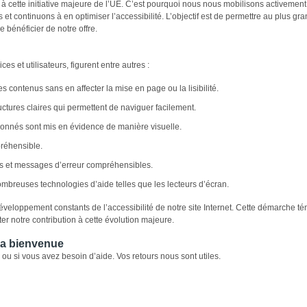
cette initiative majeure de l’UE. C’est pourquoi nous nous mobilisons activement 
 et continuons à en optimiser l’accessibilité. L’objectif est de permettre au plus g
 bénéficier de notre offre.
es et utilisateurs, figurent entre autres :
es contenus sans en affecter la mise en page ou la lisibilité.
uctures claires qui permettent de naviguer facilement.
ionnés sont mis en évidence de manière visuelle.
réhensible.
es et messages d’erreur compréhensibles.
mbreuses technologies d’aide telles que les lecteurs d’écran.
veloppement constants de l’accessibilité de notre site Internet. Cette démarche t
r notre contribution à cette évolution majeure.
 la bienvenue
 ou si vous avez besoin d’aide. Vos retours nous sont utiles.