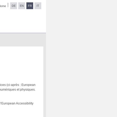
DE
EN
FR
IT
Home
ices (ci-après : European
s numériques et physiques.
l’European Accessibility